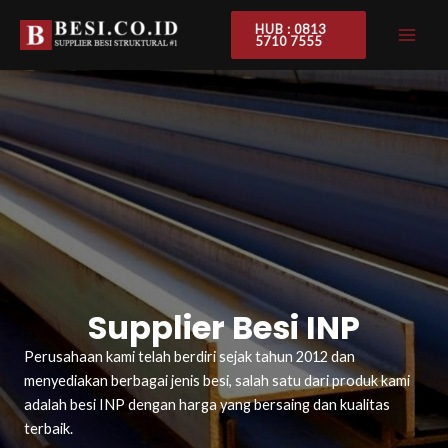
Skip
MAI
HUB : 0813
to
5710 7555
ME
content
Supplier Besi INP
Perusahaan kami telah berdiri sejak tahun 2012 dan
menyediakan berbagai jenis besi, salah satu dari produk kami
adalah besi INP dengan harga yang bersaing dan kualitas
terbaik.