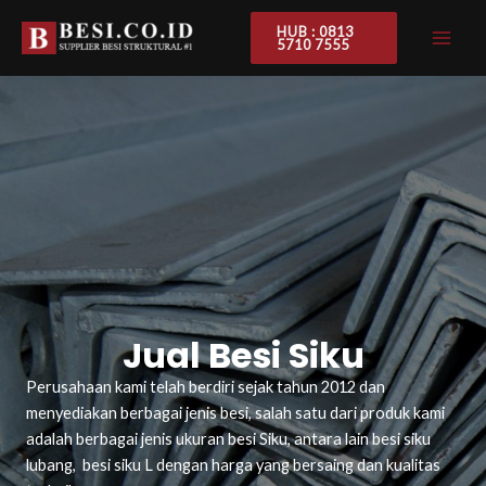
Skip
MAI
HUB : 0813
to
5710 7555
ME
content
Jual Besi Siku
Perusahaan kami telah berdiri sejak tahun 2012 dan
menyediakan berbagai jenis besi, salah satu dari produk kami
adalah berbagai jenis ukuran besi Siku, antara lain besi siku
lubang, besi siku L dengan harga yang bersaing dan kualitas