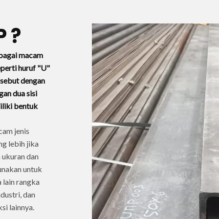
P ?
rbagai macam
perti huruf "U"
disebut dengan
gan dua sisi
iliki bentuk
cam jenis
g lebih jika
n ukuran dan
gunakan untuk
 lain rangka
dustri, dan
i lainnya.