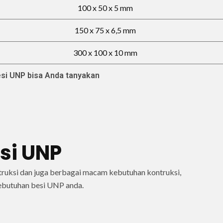
100 x 50 x 5 mm
150 x 75 x 6,5 mm
300 x 100 x 10 mm
esi UNP bisa Anda tanyakan
i UNP​
truksi dan juga berbagai macam kebutuhan kontruksi,
ebutuhan besi UNP anda.