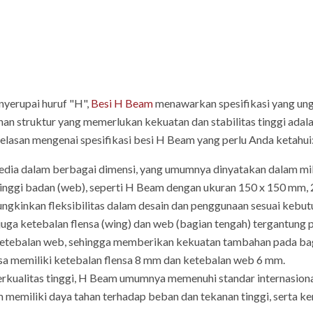
yerupai huruf "H",
Besi H Beam
menawarkan spesifikasi yang ungg
nan struktur yang memerlukan kekuatan dan stabilitas tinggi ada
jelasan mengenai spesifikasi besi H Beam yang perlu Anda ketahui
edia dalam berbagai dimensi, yang umumnya dinyatakan dalam mil
n tinggi badan (web), seperti H Beam dengan ukuran 150 x 150 mm,
ungkinkan fleksibilitas dalam desain dan penggunaan sesuai kebu
juga ketebalan flensa (wing) dan web (bagian tengah) tergantung
 ketebalan web, sehingga memberikan kekuatan tambahan pada bag
a memiliki ketebalan flensa 8 mm dan ketebalan web 6 mm.
erkualitas tinggi, H Beam umumnya memenuhi standar internasional
m memiliki daya tahan terhadap beban dan tekanan tinggi, serta