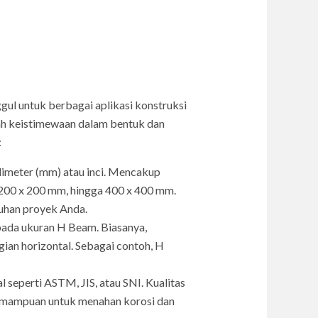
ul untuk berbagai aplikasi konstruksi
lah keistimewaan dalam bentuk dan
:
imeter (mm) atau inci. Mencakup
 200 x 200 mm, hingga 400 x 400 mm.
tuhan proyek Anda.
 pada ukuran H Beam. Biasanya,
ian horizontal. Sebagai contoh, H
 seperti ASTM, JIS, atau SNI. Kualitas
 kemampuan untuk menahan korosi dan