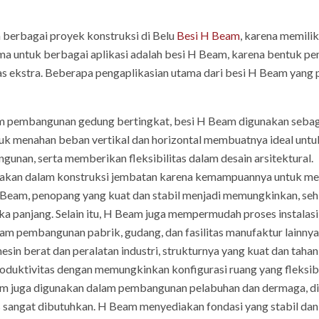
 berbagai proyek konstruksi di Belu
Besi H Beam
, karena memili
ama untuk berbagai aplikasi adalah besi H Beam, karena bentuk 
s ekstra. Beberapa pengaplikasian utama dari besi H Beam yang p
 pembangunan gedung bertingkat, besi H Beam digunakan seba
 menahan beban vertikal dan horizontal membuatnya ideal untuk 
gunan, serta memberikan fleksibilitas dalam desain arsitektural.
akan dalam konstruksi jembatan karena kemampuannya untuk men
Beam, penopang yang kuat dan stabil menjadi memungkinkan, seh
a panjang. Selain itu, H Beam juga mempermudah proses instalasi
m pembangunan pabrik, gudang, dan fasilitas manufaktur lainny
in berat dan peralatan industri, strukturnya yang kuat dan tahan 
roduktivitas dengan memungkinkan konfigurasi ruang yang fleksib
m juga digunakan dalam pembangunan pelabuhan dan dermaga, di
as sangat dibutuhkan. H Beam menyediakan fondasi yang stabil d