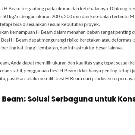
si H Beam tergantung pada ukuran dan ketebalannya. Dihitung bera
r 50 kg/m dengan ukuran 200 x 200 mm dan ketebalan tertentu M
tetapi bisa disesuaikan sesuai kebutuhan proyek.
an kemampuan H Beam dalam menahan beban sangat penting denga
 Besi H Beam dapat mengurangi risiko keretakan atau deformasi p
tingkat tinggi, jembatan, dan infrastruktur besar lainnya.
am, Anda dapat memilih ukuran dan kualitas yang tepat sesuai k
 dan stabil, penggunaan besi H Beam tidak hanya penting tetapi
itu, pastikan selalu memilih besi H Beam dari produsen terpercay
H Beam: Solusi Serbaguna untuk Kons