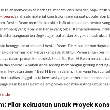
co.id telah menyediakan berbagai macam jenis besi dan baja untuk
H beam
. Salah satu material konstruksi yang sangat populer dan
m. Besi H Beam memiliki karakteristik utama dalam bentuk yang
 penampang yang lebar dan flensa yang tebal. Kemampuannya untu
ruktur bangunan bertingkat, jembatan, dan proyek infrastruktur l
 satu keunggulan utama dari besi H Beam. Distribusi beban dapat 
risiko deformasi dan kerusakan pada struktur. Pemasangan besi H 
ya dalam proses konstruksi. Selain itu. Besi H Beam tersedia dal
in dan aplikasi. Apakah Anda sedang membangun gedung bertingka
gan kekuatan tinggi? Besi H Beam adalah pilihan yang tepat untu
berkualitas unggul serta investasi yang memberikan keamanan d
nggunaan besi H Beam dalam proyek konstruksi Anda untuk hasi
i
Ende
am: Pilar Kekuatan untuk Proyek Kons