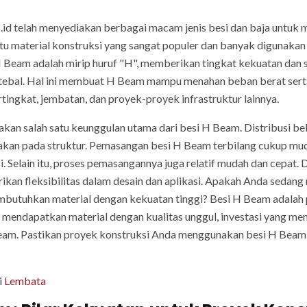
co.id telah menyediakan berbagai macam jenis besi dan baja untu
satu material konstruksi yang sangat populer dan banyak diguna
 Beam adalah mirip huruf "H", memberikan tingkat kekuatan dan st
 tebal. Hal ini membuat H Beam mampu menahan beban berat serta
ingkat, jembatan, dan proyek-proyek infrastruktur lainnya.
akan salah satu keunggulan utama dari besi H Beam. Distribusi b
sakan pada struktur. Pemasangan besi H Beam terbilang cukup mu
. Selain itu, proses pemasangannya juga relatif mudah dan cepat. 
kan fleksibilitas dalam desain dan aplikasi. Apakah Anda sedan
mbutuhkan material dengan kekuatan tinggi? Besi H Beam adalah 
n mendapatkan material dengan kualitas unggul, investasi yang 
am. Pastikan proyek konstruksi Anda menggunakan besi H Beam 
i
Lembata