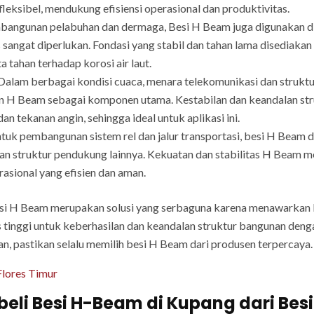
eksibel, mendukung efisiensi operasional dan produktivitas.
angunan pelabuhan dan dermaga, Besi H Beam juga digunakan d
s sangat diperlukan. Fondasi yang stabil dan tahan lama disedia
a tahan terhadap korosi air laut.
alam berbagai kondisi cuaca, menara telekomunikasi dan struktur 
an H Beam sebagai komponen utama. Kestabilan dan keandalan stru
tekanan angin, sehingga ideal untuk aplikasi ini.
tuk pembangunan sistem rel dan jalur transportasi, besi H Bea
an struktur pendukung lainnya. Kekuatan dan stabilitas H Beam 
rasional yang efisien dan aman.
si H Beam merupakan solusi yang serbaguna karena menawarkan kek
 tinggi untuk keberhasilan dan keandalan struktur bangunan den
, pastikan selalu memilih besi H Beam dari produsen terpercaya.
Flores Timur
i Besi H-Beam di Kupang dari Besi