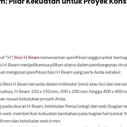
am: Pilar Kekuatan untuk Proyek Kons
uf "H",
Besi H Beam
menawarkan spesifikasi unggul untuk berbaga
si H Beam menjadikannya pilihan utama dalam pembangunan stru
lasan mengenai spesifikasi besi H Beam yang perlu Anda ketahui:
Besi H Beam tersedia dalam milimeter (mm) atau inci dan bervar
 misalnya, H Beam 150 x 150 mm, 200 x 200 mm, hingga 400 x 400 
aan sesuai kebutuhan proyek Anda.
pada ukuran H Beam, ketebalan flensa (wing) dan web (bagian ten
an web, memberikan kekuatan tambahan pada bagian horizontal. 
a 8 mm dan ketebalan web 6 mm.