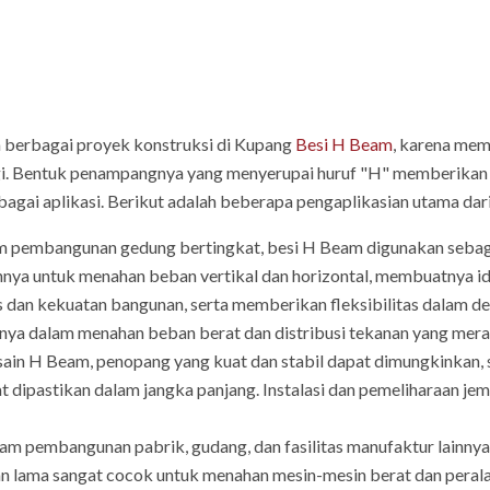
 berbagai proyek konstruksi di Kupang
Besi H Beam
, karena mem
 Bentuk penampangnya yang menyerupai huruf "H" memberikan ke
agai aplikasi. Berikut adalah beberapa pengaplikasian utama dar
 pembangunan gedung bertingkat, besi H Beam digunakan seba
a untuk menahan beban vertikal dan horizontal, membuatnya ide
s dan kekuatan bangunan, serta memberikan fleksibilitas dalam des
 dalam menahan beban berat dan distribusi tekanan yang merat
ain H Beam, penopang yang kuat dan stabil dapat dimungkinkan, 
 dipastikan dalam jangka panjang. Instalasi dan pemeliharaan je
m pembangunan pabrik, gudang, dan fasilitas manufaktur lainny
an lama sangat cocok untuk menahan mesin-mesin berat dan peralat