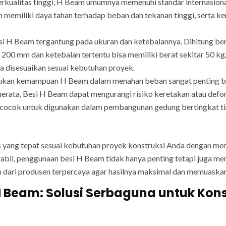
erkualitas tinggi, H Beam umumnya memenuhi standar internasional
m memiliki daya tahan terhadap beban dan tekanan tinggi, serta
si H Beam tergantung pada ukuran dan ketebalannya. Dihitung bera
200 mm dan ketebalan tertentu bisa memiliki berat sekitar 50 k
sa disesuaikan sesuai kebutuhan proyek.
an kemampuan H Beam dalam menahan beban sangat penting berda
erata, Besi H Beam dapat mengurangi risiko keretakan atau defo
ocok untuk digunakan dalam pembangunan gedung bertingkat ting
s yang tepat sesuai kebutuhan proyek konstruksi Anda dengan me
abil, penggunaan besi H Beam tidak hanya penting tetapi juga m
am dari produsen terpercaya agar hasilnya maksimal dan memuaskan
H Beam: Solusi Serbaguna untuk Kons