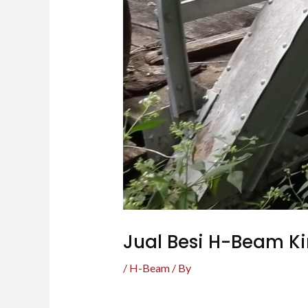
Jual Besi H-Beam K
/
H-Beam
/ By