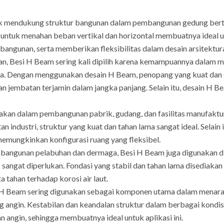
 mendukung struktur bangunan dalam pembangunan gedung berti
ntuk menahan beban vertikal dan horizontal membuatnya ideal un
bangunan, serta memberikan fleksibilitas dalam desain arsitektura
n, Besi H Beam sering kali dipilih karena kemampuannya dalam m
a. Dengan menggunakan desain H Beam, penopang yang kuat dan sta
n jembatan terjamin dalam jangka panjang. Selain itu, desain H B
an dalam pembangunan pabrik, gudang, dan fasilitas manufaktur l
 industri, struktur yang kuat dan tahan lama sangat ideal. Selain
memungkinkan konfigurasi ruang yang fleksibel.
angunan pelabuhan dan dermaga, Besi H Beam juga digunakan d
s sangat diperlukan. Fondasi yang stabil dan tahan lama disedia
a tahan terhadap korosi air laut.
H Beam sering digunakan sebagai komponen utama dalam menara t
iang angin. Kestabilan dan keandalan struktur dalam berbagai kon
 angin, sehingga membuatnya ideal untuk aplikasi ini.