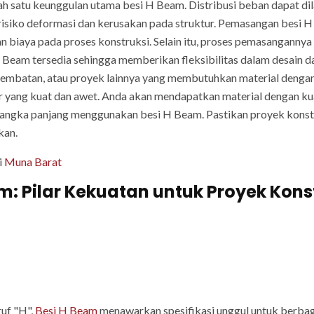
lah satu keunggulan utama besi H Beam. Distribusi beban dapat di
risiko deformasi dan kerusakan pada struktur. Pemasangan besi 
biaya pada proses konstruksi. Selain itu, proses pemasangannya 
H Beam tersedia sehingga memberikan fleksibilitas dalam desain d
jembatan, atau proyek lainnya yang membutuhkan material dengan
r yang kuat dan awet. Anda akan mendapatkan material dengan kual
angka panjang menggunakan besi H Beam. Pastikan proyek kons
kan.
i
Muna Barat
am: Pilar Kekuatan untuk Proyek Kon
uf "H",
Besi H Beam
menawarkan spesifikasi unggul untuk berbagai