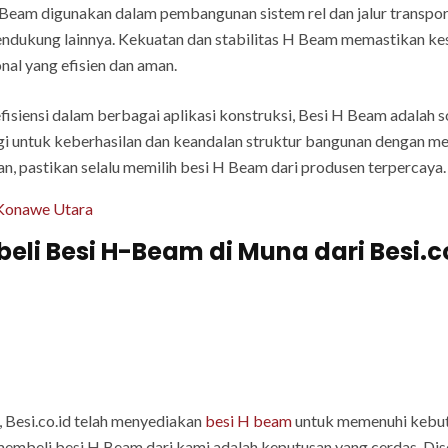
Beam digunakan dalam pembangunan sistem rel dan jalur transpor
ndukung lainnya. Kekuatan dan stabilitas H Beam memastikan kes
nal yang efisien dan aman.
fisiensi dalam berbagai aplikasi konstruksi, Besi H Beam adalah 
gi untuk keberhasilan dan keandalan struktur bangunan dengan m
, pastikan selalu memilih besi H Beam dari produsen terpercaya.
Konawe Utara
i Besi H-Beam di Muna dari Besi.c
 Besi.co.id telah menyediakan
besi H beam
untuk memenuhi kebut
membeli besi H Beam dari kami adalah keputusan yang cerdas. Di