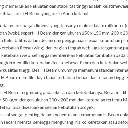
g memerlukan kekuatan dan stabilitas tinggi adalah keistimewaa
sifikasi besi H Beam yang perlu Anda ketahui.
 dalam berbagai dimensi yang biasanya diukur dalam milimeter (
 badan (web), seperti H Beam dengan ukuran 150 x 150 mm, 200 x 
n fleksibilitas dalam desain dan penggunaan sesuai kebutuhan pr
ketebalan flensa (wing) dan bagian tengah web juga tergantung 
n ketebalan web, sehingga memberikan kekuatan tambahan pada ba
gkin memiliki ketebalan flensa sebesar 8 mm dan ketebalan we
erkualitas tinggi, Besi H Beam umumnya memenuhi standar internas
a H Beam memiliki daya tahan terhadap beban dan tekanan tinggi
ng.
si H Beam tergantung pada ukuran dan ketebalannya. Berat ini dih
r 50 kg/m dengan ukuran 200 x 200 mm dan ketebalan tertentu M
tetapi bisa disesuaikan sesuai kebutuhan proyek.
asi ini sangat penting dalam menentukan kemampuan H Beam da
n secara merata, sehingga mengurangi risiko keretakan atau defo