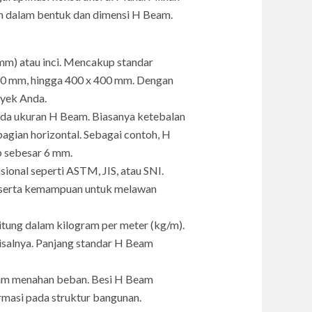
n dalam bentuk dan dimensi H Beam.
mm) atau inci. Mencakup standar
200 mm, hingga 400 x 400 mm. Dengan
oyek Anda.
pada ukuran H Beam. Biasanya ketebalan
gian horizontal. Sebagai contoh, H
b sebesar 6 mm.
ional seperti ASTM, JIS, atau SNI.
, serta kemampuan untuk melawan
itung dalam kilogram per meter (kg/m).
isalnya. Panjang standar H Beam
lam menahan beban. Besi H Beam
rmasi pada struktur bangunan.