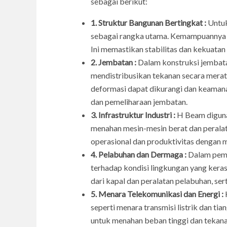
sebagai berikut:
1. Struktur Bangunan Bertingkat :
Untuk
sebagai rangka utama. Kemampuannya u
Ini memastikan stabilitas dan kekuatan 
2. Jembatan :
Dalam konstruksi jembata
mendistribusikan tekanan secara merat
deformasi dapat dikurangi dan keamana
dan pemeliharaan jembatan.
3. Infrastruktur Industri :
H Beam digunak
menahan mesin-mesin berat dan peralatan
operasional dan produktivitas dengan 
4. Pelabuhan dan Dermaga :
Dalam pemb
terhadap kondisi lingkungan yang kera
dari kapal dan peralatan pelabuhan, sert
5. Menara Telekomunikasi dan Energi :
seperti menara transmisi listrik dan t
untuk menahan beban tinggi dan tekanan