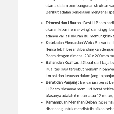
utama dalam pembangunan struktur yan
Berikut adalah penjelasan mengenai spe
Dimensi dan Ukuran :
Besi H Beam hadir
ukuran lebar flensa (wing) dan tinggi
adanya variasi ukuran itu, memungkinka
Ketebalan Flensa dan Web :
Bervariasi 
flensa lebih besar dibandingkan denga
Beam dengan dimensi 200 x 200 mm mun
Bahan dan Kualitas :
Dibuat dari baja b
Kualitas baja tersebut menjamin bahw
korosi dan keausan dalam jangka panja
Berat dan Panjang :
Bervariasi berat be
H Beam biasanya memiliki berat sekita
biasanya adalah 6 meter atau 12 meter, 
Kemampuan Menahan Beban :
Spesifik
dirancang untuk mendistribusikan beba