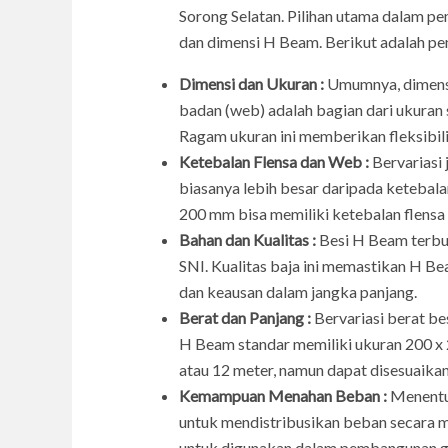
Sorong Selatan. Pilihan utama dalam p
dan dimensi H Beam. Berikut adalah pen
Dimensi dan Ukuran :
Umumnya, dimensi 
badan (web) adalah bagian dari ukuran
Ragam ukuran ini memberikan fleksibil
Ketebalan Flensa dan Web :
Bervariasi 
biasanya lebih besar daripada ketebal
200 mm bisa memiliki ketebalan flens
Bahan dan Kualitas :
Besi H Beam terbuat
SNI. Kualitas baja ini memastikan H B
dan keausan dalam jangka panjang.
Berat dan Panjang :
Bervariasi berat be
H Beam standar memiliki ukuran 200 x 
atau 12 meter, namun dapat disesuaika
Kemampuan Menahan Beban :
Menentuk
untuk mendistribusikan beban secara m
untuk digunakan dalam pembangunan gedu