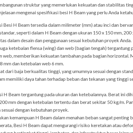
embangunan struktur yang memerlukan kekuatan dan stabilitas ti
jelasan mengenai spesifikasi besi H Beam yang perlu Anda ketahu
Besi H Beam tersedia dalam milimeter (mm) atau inci dan bervaria
 standar, seperti dalam H Beam dengan ukuran 150 x 150 mm, 200
itas dalam desain dan penggunaan sesuai kebutuhan proyek Anda.
juga ketebalan flensa (wing) dan web (bagian tengah) tergantung
an web, memberikan kekuatan tambahan pada bagian horizontal. 
a 8 mm dan ketebalan web 6 mm.
 dari baja berkualitas tinggi, yang umumnya sesuai dengan standa
eam memiliki daya tahan terhadap beban dan tekanan yang tinggi
si H Beam tergantung pada ukuran dan ketebalannya. Berat ini dih
200 mm dengan ketebalan tertentu dan berat sekitar 50 kg/m. Pa
n sesuai dengan kebutuhan proyek.
an kemampuan H Beam dalam menahan beban sangat penting berd
erata, Besi H Beam dapat mengurangi risiko keretakan atau defor
ng bertingkat tinggi, jembatan, dan infrastruktur besar lainnya