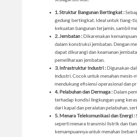
1. Struktur Bangunan Bertingkat :
Sebag
gedung bertingkat. Ideal untuk tiang-
kekuatan bangunan terjamin, sambil mem
2. Jembatan :
Dikarenakan kemampuannya
dalam konstruksi jembatan. Dengan men
dapat dikurangi dan keamanan jembatan 
pemeliharaan jembatan.
3. Infrastruktur Industri :
Digunakan dala
industri. Cocok untuk menahan mesin-mes
mendukung efisiensi operasional dan p
4. Pelabuhan dan Dermaga :
Dalam pemb
terhadap kondisi lingkungan yang kera
dari kapal dan peralatan pelabuhan, sert
5. Menara Telekomunikasi dan Energi :
seperti menara transmisi listrik dan ti
kemampuannya untuk menahan beban ting