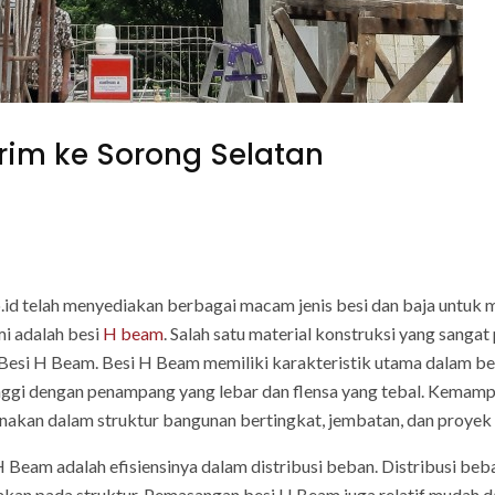
rim ke Sorong Selatan
co.id telah menyediakan berbagai macam jenis besi dan baja untu
mi adalah besi
H beam
. Salah satu material konstruksi yang sang
esi H Beam. Besi H Beam memiliki karakteristik utama dalam be
inggi dengan penampang yang lebar dan flensa yang tebal. Kema
nakan dalam struktur bangunan bertingkat, jembatan, dan proyek i
H Beam adalah efisiensinya dalam distribusi beban. Distribusi be
akan pada struktur. Pemasangan besi H Beam juga relatif mudah 