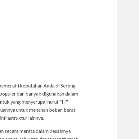
k memenuhi kebutuhan Anda di Sorong
at populer dan banyak digunakan dalam
ntuk yang menyerupai huruf "H",
mpuannya untuk menahan beban berat
nfrastruktur lainnya.
ban secara merata dalam desainnya
dan cepat, sehingga dapat menghemat