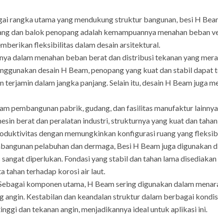
ai rangka utama yang mendukung struktur bangunan, besi H Be
tiang dan balok penopang adalah kemampuannya menahan beban verti
berikan fleksibilitas dalam desain arsitektural.
 dalam menahan beban berat dan distribusi tekanan yang merat
ggunakan desain H Beam, penopang yang kuat dan stabil dapat te
terjamin dalam jangka panjang. Selain itu, desain H Beam juga m
m pembangunan pabrik, gudang, dan fasilitas manufaktur lainny
in berat dan peralatan industri, strukturnya yang kuat dan tahan 
roduktivitas dengan memungkinkan konfigurasi ruang yang fleksib
angunan pelabuhan dan dermaga, Besi H Beam juga digunakan d
s sangat diperlukan. Fondasi yang stabil dan tahan lama disedia
a tahan terhadap korosi air laut.
Sebagai komponen utama, H Beam sering digunakan dalam menara 
ang angin. Kestabilan dan keandalan struktur dalam berbagai kondi
gi dan tekanan angin, menjadikannya ideal untuk aplikasi ini.