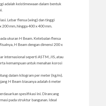
nggi adalah keistimewaan dalam bentuk
i.
si. Lebar flensa (wing) dan tinggi
 x 200 mm, hingga 400 x 400 mm.
 pada ukuran H Beam. Ketebalan flensa
Misalnya, H Beam dengan dimensi 200 x
r internasional seperti ASTM, JIS, atau
 serta kemampuan untuk menahan korosi
itung dalam kilogram per meter (kg/m).
njang H Beam biasanya adalah 6 meter
asarkan spesifikasi ini. Dirancang
masi pada struktur bangunan. Ideal
.