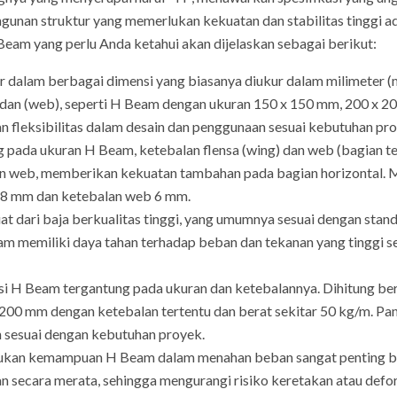
ngunan struktur yang memerlukan kekuatan dan stabilitas tinggi
 Beam yang perlu Anda ketahui akan dijelaskan sebagai berikut:
 dalam berbagai dimensi yang biasanya diukur dalam milimeter (
 badan (web), seperti H Beam dengan ukuran 150 x 150 mm, 200 x 
n fleksibilitas dalam desain dan penggunaan sesuai kebutuhan pr
pada ukuran H Beam, ketebalan flensa (wing) dan web (bagian ten
an web, memberikan kekuatan tambahan pada bagian horizontal. 
a 8 mm dan ketebalan web 6 mm.
 dari baja berkualitas tinggi, yang umumnya sesuai dengan standa
eam memiliki daya tahan terhadap beban dan tekanan yang tinggi
si H Beam tergantung pada ukuran dan ketebalannya. Dihitung bera
200 mm dengan ketebalan tertentu dan berat sekitar 50 kg/m. Pa
n sesuai dengan kebutuhan proyek.
an kemampuan H Beam dalam menahan beban sangat penting berd
n secara merata, sehingga mengurangi risiko keretakan atau defo