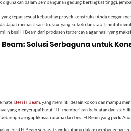
digunakan dalam pembangunan gedung bertingkat tinggi, jembatan
s yang tepat sesuai kebutuhan proyek konstruksi Anda dengan me
a dapat memastikan struktur yang kokoh dan stabil sambil mem
emilih besi H Beam dari produsen terpercaya agar hasil yang mak
H Beam: Solusi Serbaguna untuk Kons
ernate,
Besi H Beam
, yang memiliki desain kokoh dan mampu mena
a yang menyerupai huruf "H" memberikan kekuatan dan stabilita
h beberapa pengaplikasian utama dari besi H Beam yang perlu And
akan besi H Beam sebagai rangka utama dalam pembangunan ge