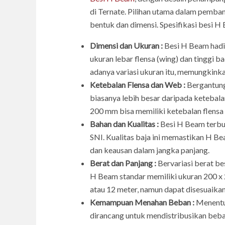
di Ternate. Pilihan utama dalam pemba
bentuk dan dimensi. Spesifikasi besi H
Dimensi dan Ukuran :
Besi H Beam hadir
ukuran lebar flensa (wing) dan tinggi
adanya variasi ukuran itu, memungkinka
Ketebalan Flensa dan Web :
Bergantung 
biasanya lebih besar daripada ketebal
200 mm bisa memiliki ketebalan flens
Bahan dan Kualitas :
Besi H Beam terbuat
SNI. Kualitas baja ini memastikan H B
dan keausan dalam jangka panjang.
Berat dan Panjang :
Bervariasi berat be
H Beam standar memiliki ukuran 200 x 
atau 12 meter, namun dapat disesuaika
Kemampuan Menahan Beban :
Menentuk
dirancang untuk mendistribusikan beba