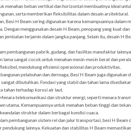
 menahan beban vertikal dan horizontal membuatnya ideal untuk 
gunan, serta memberikan fleksibilitas dalam desain arsitektural.
an, Besi H Beam sering digunakan karena kemampuannya dalam m
a. Dengan menggunakan desain H Beam, penopang yang kuat dan sta
n jembatan terjamin dalam jangka panjang. Selain itu, desain H B
m pembangunan pabrik, gudang, dan fasilitas manufaktur lainny
an lama sangat cocok untuk menahan mesin-mesin berat dan peralat
eksibel, mendukung efisiensi operasional dan produktivitas.
angunan pelabuhan dan dermaga, Besi H Beam juga digunakan d
s sangat dibutuhkan. Fondasi yang stabil dan tahan lama disedi
a tahan terhadap korosi air laut.
enara telekomunikasi dan struktur energi, seperti menara transmisi
 utama. Kemampuannya untuk menahan beban tinggi dan tekana
 keandalan struktur dalam berbagai kondisi cuaca.
lam pembangunan sistem rel dan jalur transportasi, besi H Bea
ur pendukung lainnya. Kekuatan dan stabilitas H Beam memastikan