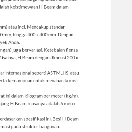
 adalah keistimewaan H Beam dalam
mm) atau inci. Mencakup standar
200 mm, hingga 400 x 400 mm. Dengan
oyek Anda.
gah) juga bervariasi. Ketebalan flensa
Misalnya, H Beam dengan dimensi 200 x
r internasional seperti ASTM, JIS, atau
 serta kemampuan untuk menahan korosi
t ini dalam kilogram per meter (kg/m).
njang H Beam biasanya adalah 6 meter
asarkan spesifikasi ini. Besi H Beam
rmasi pada struktur bangunan.