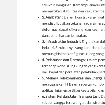
struktur bangunan. Kemampuannya untuk
memastikan stabilitas dan kekuatan ban
2. Jembatan :
Dalam konstruksi jembat
mendistribusikan tekanan secara merat
deformasi dapat dikurangi dan keamana
dan pemeliharaan jembatan.
3. Infrastruktur Industri :
Digunakan dala
industri. Strukturnya yang kuat dan tah
memungkinkan konfigurasi ruang yang fl
4. Pelabuhan dan Dermaga :
Dalam pemb
terhadap kondisi lingkungan yang kera
dari kapal dan peralatan pelabuhan, sert
5. Menara Telekomunikasi dan Energi :
M
menggunakan H Beam sebagai komponen
aplikasi ini, memastikan kestabilan dan
6. Sistem Rel dan Jalur Transportasi :
Da
rel, penyangga terowongan, dan strukt