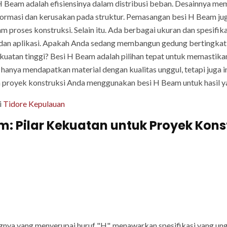
H Beam adalah efisiensinya dalam distribusi beban. Desainnya me
formasi dan kerusakan pada struktur. Pemasangan besi H Beam jug
proses konstruksi. Selain itu. Ada berbagai ukuran dan spesifika
 dan aplikasi. Apakah Anda sedang membangun gedung bertingkat t
atan tinggi? Besi H Beam adalah pilihan tepat untuk memastikan
hanya mendapatkan material dengan kualitas unggul, tetapi juga
an proyek konstruksi Anda menggunakan besi H Beam untuk hasil
i
Tidore Kepulauan
am: Pilar Kekuatan untuk Proyek Kons
nya yang menyerupai huruf "H", menawarkan spesifikasi yang ungg