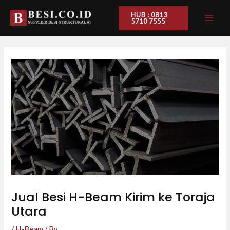
Skip
Post
MAI
HUB : 0813
to
navigation
5710 7555
ME
content
Jual Besi H-Beam Kirim ke Toraja
Utara
/
H-Beam
/ By