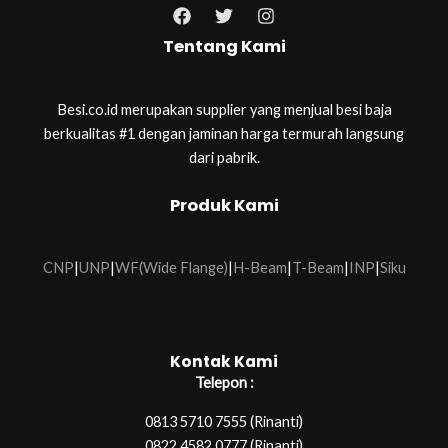
Tentang Kami
Besi.co.id merupakan supplier yang menjual besi baja
berkualitas #1 dengan jaminan harga termurah langsung
dari pabrik.
Produk Kami
CNP
|
UNP
|
WF(Wide Flange)
|
H-Beam
|
T-Beam
|
INP
|
Siku
Kontak Kami
Telepon :
0813 5710 7555 (Rinanti)
0822 4582 0777 (Rinanti)