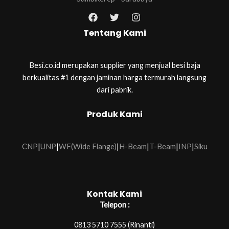
Tentang Kami
Besi.co.id merupakan supplier yang menjual besi baja
berkualitas #1 dengan jaminan harga termurah langsung
dari pabrik.
Produk Kami
CNP
|
UNP
|
WF(Wide Flange)
|
H-Beam
|
T-Beam
|
INP
|
Siku
Kontak Kami
Telepon :
0813 5710 7555 (Rinanti)