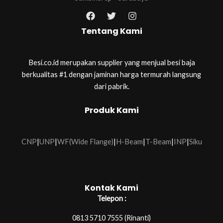
Tentang Kami
Besi.co.id merupakan supplier yang menjual besi baja
berkualitas #1 dengan jaminan harga termurah langsung
dari pabrik.
Produk Kami
CNP
|
UNP
|
WF(Wide Flange)
|
H-Beam
|
T-Beam
|
INP
|
Siku
Kontak Kami
Telepon :
0813 5710 7555 (Rinanti)