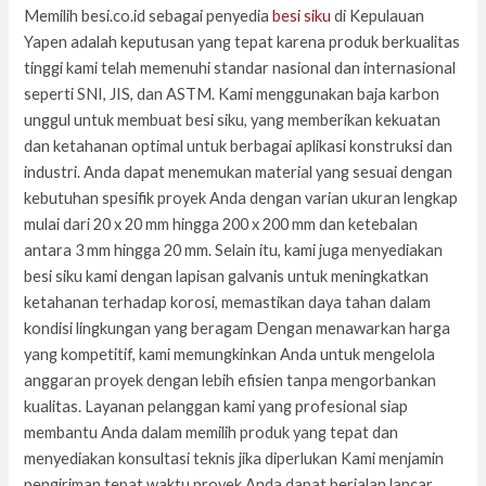
Memilih besi.co.id sebagai penyedia
besi siku
di Kepulauan
Yapen adalah keputusan yang tepat karena produk berkualitas
tinggi kami telah memenuhi standar nasional dan internasional
seperti SNI, JIS, dan ASTM. Kami menggunakan baja karbon
unggul untuk membuat besi siku, yang memberikan kekuatan
dan ketahanan optimal untuk berbagai aplikasi konstruksi dan
industri. Anda dapat menemukan material yang sesuai dengan
kebutuhan spesifik proyek Anda dengan varian ukuran lengkap
mulai dari 20 x 20 mm hingga 200 x 200 mm dan ketebalan
antara 3 mm hingga 20 mm. Selain itu, kami juga menyediakan
besi siku kami dengan lapisan galvanis untuk meningkatkan
ketahanan terhadap korosi, memastikan daya tahan dalam
kondisi lingkungan yang beragam Dengan menawarkan harga
yang kompetitif, kami memungkinkan Anda untuk mengelola
anggaran proyek dengan lebih efisien tanpa mengorbankan
kualitas. Layanan pelanggan kami yang profesional siap
membantu Anda dalam memilih produk yang tepat dan
menyediakan konsultasi teknis jika diperlukan Kami menjamin
pengiriman tepat waktu proyek Anda dapat berjalan lancar