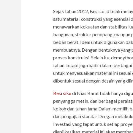
Sejak tahun 2012, Besi.co.id telah mel
satu material konstruksi yang esensial 
menawarkan kekuatan dan stabilitas lua
bangunan, struktur penopang, maupun p
beban berat. Ideal untuk digunakan da
membuatnya. Dengan bentuknya yang pr
proses konstruksi. Selain itu, demoyth
tahan, tetapi juga hadir dalam berbaga
untuk menyesuaikan material ini sesuai
dibentuk sesuai dengan desain yang dii
Besi siku
di Nias Barat tidak hanya digu
penyangga mesin, dan berbagai peralata
kokoh dan tahan lama Dalam memilih be
dan pengujian standar Dengan melakuka
Investasi yang tepat untuk setiap proy
diaplikasikan, material ini akan mem