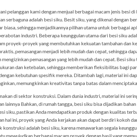
ayani pelanggan kami dengan menjual berbagai macam jenis besi di
dan serbaguna adalah besi siku. Besit siku, yang dikenal dengan be
r biasa, sehingga menjadikannya pilihan utama untuk berbagai apl
erabotan industri. Beberapa keunggulan utama dari besi siku ada
lam proyek-proyek yang membutuhkan kekuatan tambahan dan keta
aktis, pemasangan menjadi lebih mudah dan cepat, sehingga da
on mengizinkan pemasangan yang lebih mudah dan cepat. Besi siku
i ukuran dan ketebalan, sehingga memberikan fleksibilitas bagi p
 dengan kebutuhan spesifik mereka. Ditambah lagi, material ini d
nginkan, memungkinkan kreativitas tanpa batas dalam menciptakan 
nakan di sektor konstruksi. Dalam dunia industri, material ini se
n lainnya Bahkan, di rumah tangga, besi siku bisa dijadikan baha
si siku, pastikan Anda mendapatkan produk dengan kualitas terba
n hal ini, proyek yang Anda kerjakan akan dapat berdiri kokoh d
ek konstruksi adalah besi siku, karena menawarkan segala keunggu
bantu mewujudkan berbagai macam proyek dengan hasil yang memu