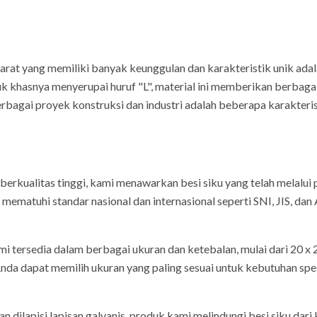
Barat yang memiliki banyak keunggulan dan karakteristik unik adala
uk khasnya menyerupai huruf "L", material ini memberikan berbaga
bagai proyek konstruksi dan industri adalah beberapa karakteris
 berkualitas tinggi, kami menawarkan besi siku yang telah melalui
ematuhi standar nasional dan internasional seperti SNI, JIS, da
ami tersedia dalam berbagai ukuran dan ketebalan, mulai dari 20 
da dapat memilih ukuran yang paling sesuai untuk kebutuhan spesi
n dilapisi lapisan galvanis, produk kami melindungi besi siku dari