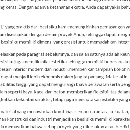
ang keras. Dengan adanya ketahanan ekstra, Anda dapat yakin bah
"L" yang praktis dari besi siku kami memungkinkan pemasangan 
 dan disesuaikan dengan desain proyek Anda, sehingga dapat meng
esi siku memiliki dimensi yang presisi untuk memudahkan integra
jelaskan pada paragraf sebelumnya, dan salah satunya adalah keu
 besi siku juga memiliki nilai estetika sehingga memiliki beberapa 
desain interior modern dan industri, memberikan tampilan kokoh 
u dapat menjadi lebih ekonomis dalam jangka panjang. Material i
abilitas tinggi yang dapat mengurangi biaya perawatan serta pen
ain seperti kayu, kaca, dan beton, memberikan fleksibilitas dalam
katkan kekuatan struktur, tetapi juga menciptakan estetika yang m
material yang menawarkan kombinasi sempurna antara kekuatan, fle
an konstruksi dan industri menjadikan besi siku memiliki karakter
nda memastikan bahwa setiap proyek yang dikerjakan akan berdiri k