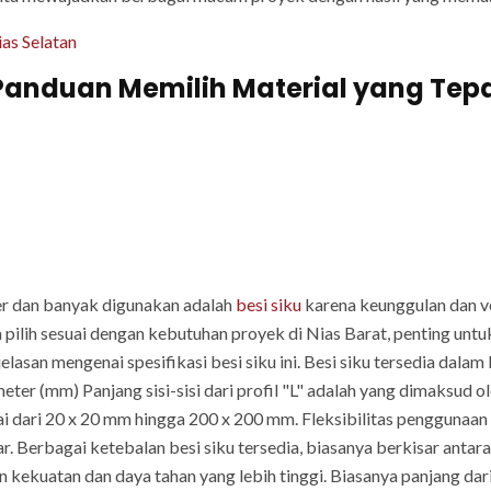
as Selatan
: Panduan Memilih Material yang Tep
er dan banyak digunakan adalah
besi siku
karena keunggulan dan ve
pilih sesuai dengan kebutuhan proyek di Nias Barat, penting untu
elasan mengenai spesifikasi besi siku ini. Besi siku tersedia dala
ter (mm) Panjang sisi-sisi dari profil "L" adalah yang dimaksud o
i dari 20 x 20 mm hingga 200 x 200 mm. Fleksibilitas penggunaan 
sar. Berbagai ketebalan besi siku tersedia, biasanya berkisar ant
 kekuatan dan daya tahan yang lebih tinggi. Biasanya panjang dari