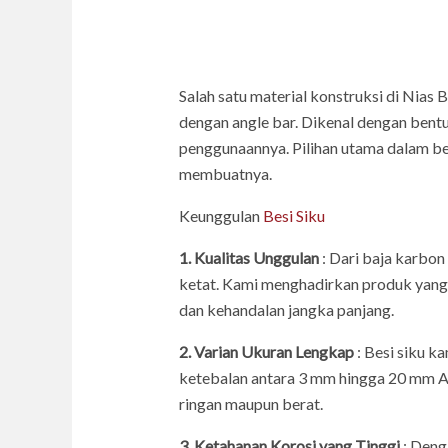
Salah satu material konstruksi di Nias 
dengan angle bar. Dikenal dengan bent
penggunaannya. Pilihan utama dalam ber
membuatnya.
Keunggulan
Besi Siku
1. Kualitas Unggulan
: Dari baja karbon
ketat. Kami menghadirkan produk yang m
dan kehandalan jangka panjang.
2. Varian Ukuran Lengkap
: Besi siku k
ketebalan antara 3 mm hingga 20 mm An
ringan maupun berat.
3. Ketahanan Korosi yang Tinggi
: Denga