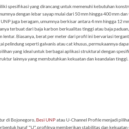
iliki spesifikasi yang dirancang untuk memenuhi kebutuhan konstr
umumnya dengan lebar sayap mulai dari 50 mm hingga 400 mm dan t
i UNP juga beragam, umumnya berkisar antara 4 mm hingga 12 m
sanya terbuat dari baja karbon berkualitas tinggi atau baja padua
 lentur. Biasanya, berat per meter dari profil ini bervariasi terga
gai pelindung seperti galvanis atau cat khusus, permukaannya da
lihan yang ideal untuk berbagai aplikasi struktural dengan spesif
truktur lainnya yang membutuhkan kekuatan dan keandalan tinggi.
tur di Bojonegoro,
Besi UNP
atau U-Channel Profile menjadi pil
bentuk huruf "U", profilnya memberikan stabilitas dan kekuatan s