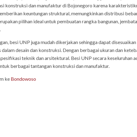
si konstruksi dan manufaktur di Bojonegoro karena karakteristikny
emberikan keuntungan struktural, memungkinkan distribusi beba
merupakan pilihan ideal untuk pembuatan rangka bangunan, jembatan
.
an, besi UNP juga mudah dikerjakan sehingga dapat disesuaikan
s dalam desain dan konstruksi. Dengan berbagai ukuran dan keteb
esifikasi teknik dan arsitektural. Besi UNP secara keseluruhan a
untuk berbagai tantangan konstruksi dan manufaktur.
im ke
Bondowoso