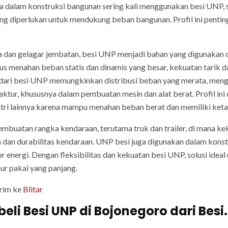
a dalam konstruksi bangunan sering kali menggunakan besi UNP, s
ng diperlukan untuk mendukung beban bangunan. Profil ini pentin
dan gelagar jembatan, besi UNP menjadi bahan yang digunakan d
s menahan beban statis dan dinamis yang besar, kekuatan tarik d
U dari besi UNP memungkinkan distribusi beban yang merata, meng
ktur, khususnya dalam pembuatan mesin dan alat berat. Profil ini
ustri lainnya karena mampu menahan beban berat dan memiliki ket
embuatan rangka kendaraan, terutama truk dan trailer, di mana ke
an durabilitas kendaraan. UNP besi juga digunakan dalam konstru
r energi. Dengan fleksibilitas dan kekuatan besi UNP, solusi ideal
mur pakai yang panjang.
irim ke
Blitar
i Besi UNP di Bojonegoro dari Besi.