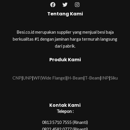
Tentang Kami
Besi.co.id merupakan supplier yang menjual besi baja
berkualitas #1 dengan jaminan harga termurah langsung
dari pabrik.
Produk Kami
CNP
|
UNP
|
WF(Wide Flange)
|
H-Beam
|
T-Beam
|
INP
|
Siku
Kontak Kami
Telepon :
0813 5710 7555 (Rinanti)
0822 4582 0777 (Rinanti)