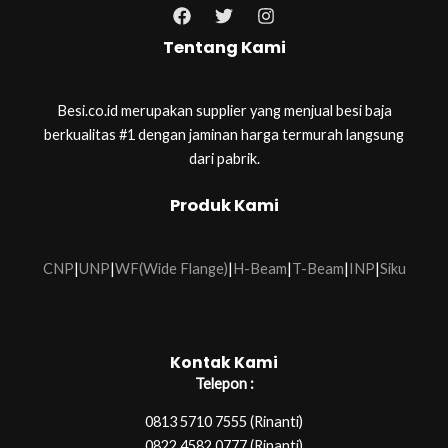
Tentang Kami
Besi.co.id merupakan supplier yang menjual besi baja
berkualitas #1 dengan jaminan harga termurah langsung
dari pabrik.
Produk Kami
CNP
|
UNP
|
WF(Wide Flange)
|
H-Beam
|
T-Beam
|
INP
|
Siku
Kontak Kami
Telepon :
0813 5710 7555 (Rinanti)
0822 4582 0777 (Rinanti)