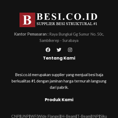
Kantor Pemasaran :
Raya Bungkal Gg Sumur No. 50c,
Sambikerep - Surabaya
Tentang Kami
Besi.co.id merupakan supplier yang menjual besi baja
berkualitas #1 dengan jaminan harga termurah langsung
dari pabrik.
Produk Kami
CNP
|
UNP
|
WF(Wide Flange)
|
H-Beam
|
T-Beam
|
INP
|
Siku