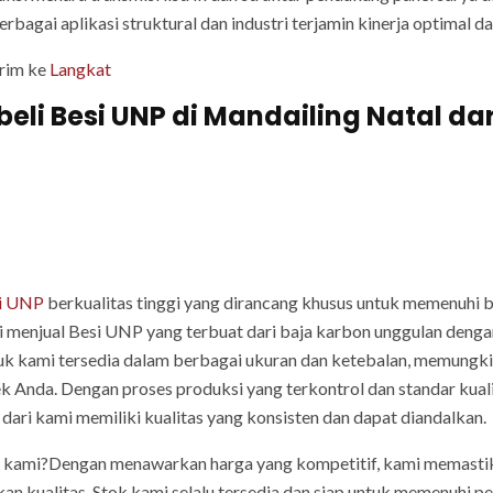
erbagai aplikasi struktural dan industri terjamin kinerja optimal 
irim ke
Langkat
 Besi UNP di Mandailing Natal dari 
i UNP
berkualitas tinggi yang dirancang khusus untuk memenuhi 
mi menjual Besi UNP yang terbuat dari baja karbon unggulan denga
uk kami tersedia dalam berbagai ukuran dan ketebalan, memungkin
yek Anda. Dengan proses produksi yang terkontrol dan standar kua
dari kami memiliki kualitas yang konsisten dan dapat diandalkan.
 kami?Dengan menawarkan harga yang kompetitif, kami memastik
an kualitas. Stok kami selalu tersedia dan siap untuk memenuhi p