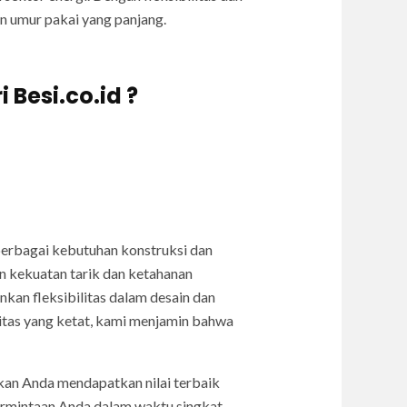
dan umur pakai yang panjang.
Besi.co.id ?
berbagai kebutuhan konstruksi dan
n kekuatan tarik dan ketahanan
kan fleksibilitas dalam desain dan
litas yang ketat, kami menjamin bahwa
an Anda mendapatkan nilai terbaik
ermintaan Anda dalam waktu singkat,