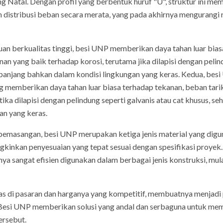
g Natal. Dengan profil yang berbentuk huruf "U", struktur ini me
 distribusi beban secara merata, yang pada akhirnya mengurangi 
uan berkualitas tinggi, besi UNP memberikan daya tahan luar bias
anan yang baik terhadap korosi, terutama jika dilapisi dengan pelin
anjang bahkan dalam kondisi lingkungan yang keras. Kedua, besi
g memberikan daya tahan luar biasa terhadap tekanan, beban tarik,
tika dilapisi dengan pelindung seperti galvanis atau cat khusus, 
an yang keras.
 pemasangan, besi UNP merupakan ketiga jenis material yang diguna
gkinkan penyesuaian yang tepat sesuai dengan spesifikasi proy
 sangat efisien digunakan dalam berbagai jenis konstruksi, mula
s di pasaran dan harganya yang kompetitif, membuatnya menjadi 
Besi UNP memberikan solusi yang andal dan serbaguna untuk mem
ersebut.