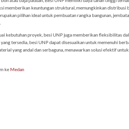
arbon atau baja paduan, Besi UNP memiliki daya tahan tinggi terha
ksi memberikan keuntungan struktural, memungkinkan distribusi
merupakan pilihan ideal untuk pembuatan rangka bangunan, jembatan
.
i kebutuhan proyek, besi UNP juga memberikan fleksibilitas dalam
ang tersedia, besi UNP dapat disesuaikan untuk memenuhi berbaga
terial yang andal dan serbaguna, menawarkan solusi efektif untuk
im ke
Medan