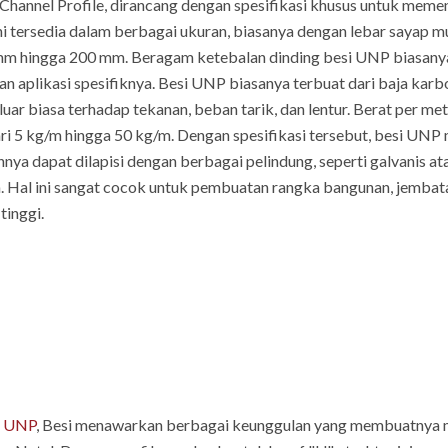
-Channel Profile, dirancang dengan spesifikasi khusus untuk meme
 ini tersedia dalam berbagai ukuran, biasanya dengan lebar sayap 
30 mm hingga 200 mm. Beragam ketebalan dinding besi UNP biasany
 aplikasi spesifiknya. Besi UNP biasanya terbuat dari baja karbo
r biasa terhadap tekanan, beban tarik, dan lentur. Berat per meter
ri 5 kg/m hingga 50 kg/m. Dengan spesifikasi tersebut, besi UNP m
nnya dapat dilapisi dengan berbagai pelindung, seperti galvanis a
 Hal ini sangat cocok untuk pembuatan rangka bangunan, jembatan
inggi.
u
UNP
, Besi menawarkan berbagai keunggulan yang membuatnya men