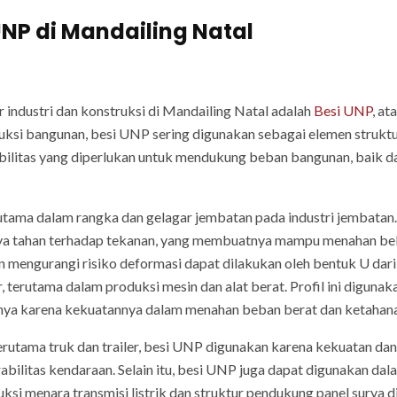
UNP di Mandailing Natal
 industri dan konstruksi di Mandailing Natal adalah
Besi UNP
, at
ksi bangunan, besi UNP sering digunakan sebagai elemen struktur
abilitas yang diperlukan untuk mendukung beban bangunan, baik d
ama dalam rangka dan gelagar jembatan pada industri jembatan.
aya tahan terhadap tekanan, yang membuatnya mampu menahan be
n mengurangi risiko deformasi dapat dilakukan oleh bentuk U dari
 terutama dalam produksi mesin dan alat berat. Profil ini digunak
lainnya karena kekuatannya dalam menahan beban berat dan ketahan
utama truk dan trailer, besi UNP digunakan karena kekuatan dan
ilitas kendaraan. Selain itu, besi UNP juga dapat digunakan dala
i menara transmisi listrik dan struktur pendukung panel surya di 